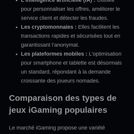
L’intelligence artificielle (IA) :
Utilisée
pour personnaliser les offres, améliorer le
service client et détecter les fraudes.
Les cryptomonnaies :
Elles facilitent les
transactions rapides et sécurisées tout en
garantissant l’anonymat.
Les plateformes mobiles :
L’optimisation
pour smartphone et tablette est désormais
un standard, répondant à la demande
croissante des joueurs nomades.
Comparaison des types de
jeux iGaming populaires
Le marché iGaming propose une variété