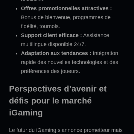
Offres promotionnelles attractives :
Bonus de bienvenue, programmes de
fidélité, tournois.
Support client efficace :
Assistance
multilingue disponible 24/7.
Adaptation aux tendances :
Intégration
rapide des nouvelles technologies et des
préférences des joueurs.
Perspectives d’avenir et
défis pour le marché
iGaming
Le futur du iGaming s’annonce prometteur mais