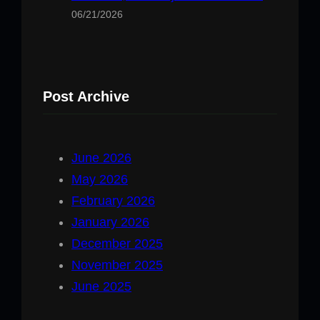
06/21/2026
Post Archive
June 2026
May 2026
February 2026
January 2026
December 2025
November 2025
June 2025