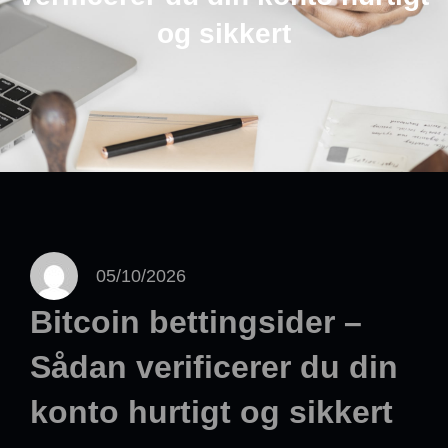
og sikkert
05/10/2026
Bitcoin bettingsider –
Sådan verificerer du din
konto hurtigt og sikkert