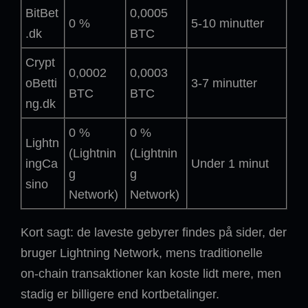
BitBet
0,0005
0 %
5‑10 minutter
.dk
BTC
Crypt
0,0002
0,0003
oBetti
3‑7 minutter
BTC
BTC
ng.dk
0 %
0 %
Lightn
(Lightnin
(Lightnin
ingCa
Under 1 minut
g
g
sino
Network)
Network)
Kort sagt: de laveste gebyrer findes på sider, der
bruger Lightning Network, mens traditionelle
on‑chain transaktioner kan koste lidt mere, men
stadig er billigere end kortbetalinger.