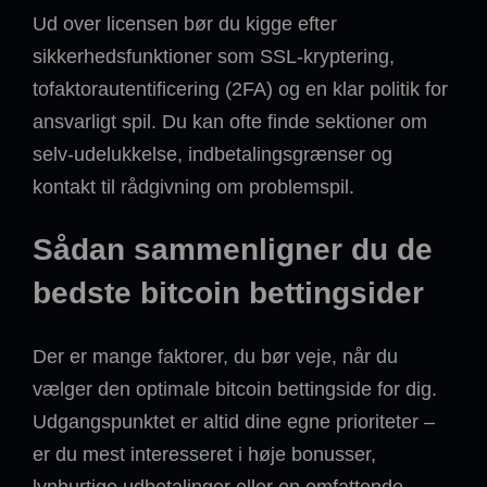
Ud over licensen bør du kigge efter
sikkerhedsfunktioner som SSL‑kryptering,
tofaktorautentificering (2FA) og en klar politik for
ansvarligt spil. Du kan ofte finde sektioner om
selv‑udelukkelse, indbetalingsgrænser og
kontakt til rådgivning om problemspil.
Sådan sammenligner du de
bedste bitcoin bettingsider
Der er mange faktorer, du bør veje, når du
vælger den optimale bitcoin bettingside for dig.
Udgangspunktet er altid dine egne prioriteter –
er du mest interesseret i høje bonusser,