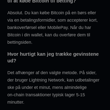
til at købe Bitcoin til betting?
Absolut. Du kan købe Bitcoin på en børs eller
via en betalingsformidler, som accepterer kort,
bankoverførsel eller MobilePay. Når du har
Bitcoin i din wallet, kan du overføre dem til
bettingsiden.
Hvor hurtigt kan jeg trække gevinstene
ud?
Det afhænger af den valgte metode. På sider,
der bruger Lightning Network, kan udbetalinger
ske på under et minut, mens almindelige
on‑chain transaktioner typisk tager 5‑15
minutter.