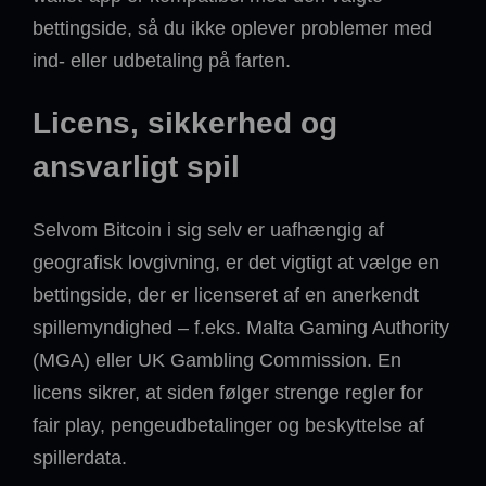
bettingside, så du ikke oplever problemer med
ind- eller udbetaling på farten.
Licens, sikkerhed og
ansvarligt spil
Selvom Bitcoin i sig selv er uafhængig af
geografisk lovgivning, er det vigtigt at vælge en
bettingside, der er licenseret af en anerkendt
spillemyndighed – f.eks. Malta Gaming Authority
(MGA) eller UK Gambling Commission. En
licens sikrer, at siden følger strenge regler for
fair play, pengeudbetalinger og beskyttelse af
spillerdata.