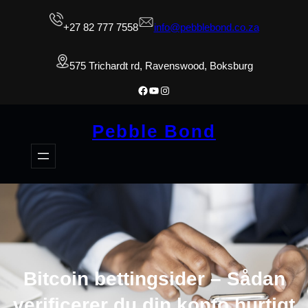
Skip
+27 82 777 7558
info@pebblebond.co.za
to
content
575 Trichardt rd, Ravenswood, Boksburg
Facebook
YouTube
Instagram
Pebble Bond
Bitcoin bettingsider – Sådan
verificerer du din konto hurtigt