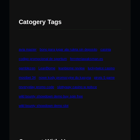
Catogery Tags
avia master
bono para jugar ala ruleta sin deposito
casinia
codigo promocional de sportium
ferreteriawaksman.es
gamblezen
LeanBiome
leanbiome review
luckytwice casino
mostbet 34
nowe kody promocyjne do kasyna
pirots 5 game
reveryplay promo code
slottyway casino w polsce
wild bounty showdown demo buy spin free
wild bounty showdown demo slot