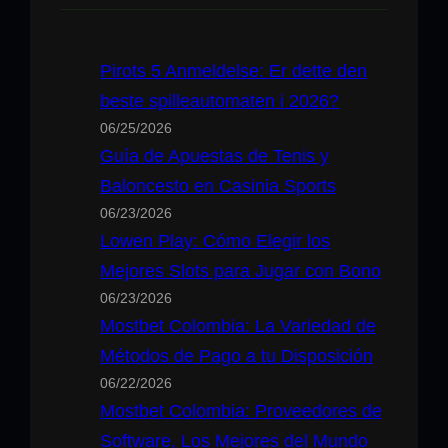
Pirots 5 Anmeldelse: Er dette den
beste spilleautomaten i 2026?
06/25/2026
Guía de Apuestas de Tenis y
Baloncesto en Casinia Sports
06/23/2026
Lowen Play: Cómo Elegir los
Mejores Slots para Jugar con Bono
06/23/2026
Mostbet Colombia: La Variedad de
Métodos de Pago a tu Disposición
06/22/2026
Mostbet Colombia: Proveedores de
Software, Los Mejores del Mundo