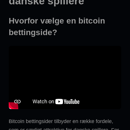
danske spillere
Hvorfor vælge en bitcoin
bettingside?
Bitcoin bettingsider tilbyder en række fordele,
som er særligt attraktive for danske spillere. For