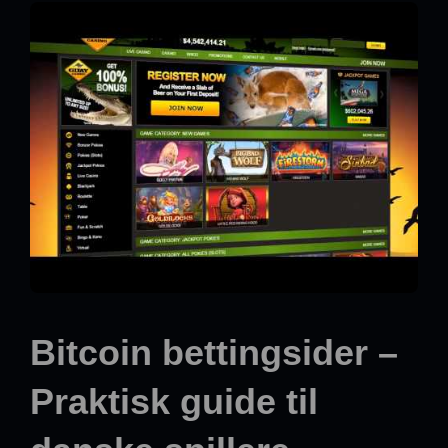
Bitcoin bettingsider –
Praktisk guide til