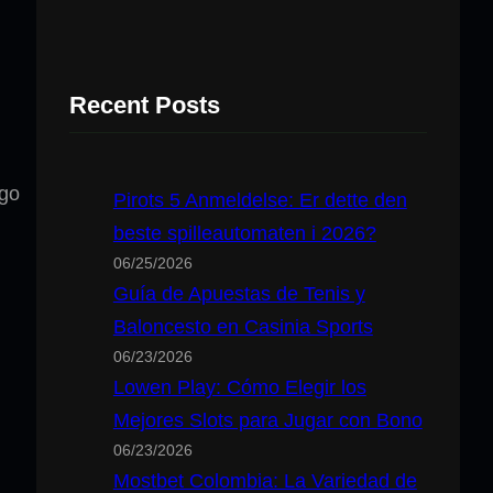
Recent Posts
ego
Pirots 5 Anmeldelse: Er dette den
beste spilleautomaten i 2026?
06/25/2026
Guía de Apuestas de Tenis y
Baloncesto en Casinia Sports
06/23/2026
Lowen Play: Cómo Elegir los
Mejores Slots para Jugar con Bono
06/23/2026
Mostbet Colombia: La Variedad de