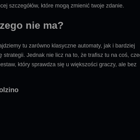
cej szczegółów, które mogą zmienić twoje zdanie.
 czego nie ma?
najdziemy tu zarówno klasyczne automaty, jak i bardziej
strategii. Jednak nie licz na to, że trafisz tu na coś, cz
 zestaw, który sprawdza się u większości graczy, ale bez
olzino