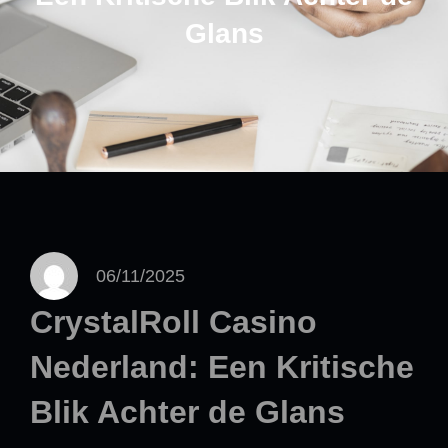
Glans
06/11/2025
CrystalRoll Casino
Nederland: Een Kritische
Blik Achter de Glans