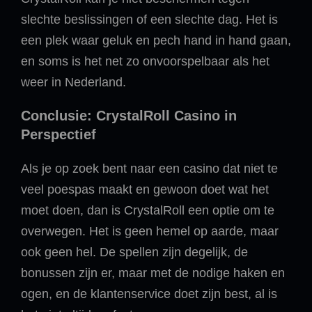
slechte beslissingen of een slechte dag. Het is
een plek waar geluk en pech hand in hand gaan,
en soms is het net zo onvoorspelbaar als het
weer in Nederland.
Conclusie: CrystalRoll Casino in
Perspectief
Als je op zoek bent naar een casino dat niet te
veel poespas maakt en gewoon doet wat het
moet doen, dan is CrystalRoll een optie om te
overwegen. Het is geen hemel op aarde, maar
ook geen hel. De spellen zijn degelijk, de
bonussen zijn er, maar met de nodige haken en
ogen, en de klantenservice doet zijn best, al is