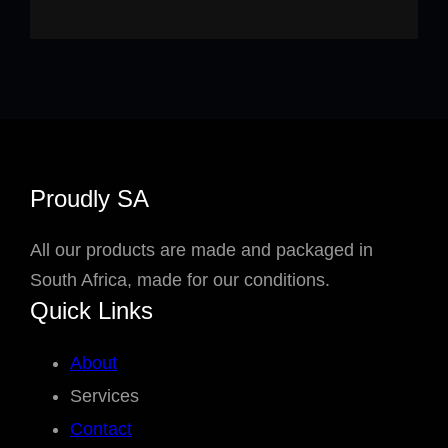
Proudly SA
All our products are made and packaged in
South Africa, made for our conditions.
Quick Links
About
Services
Contact