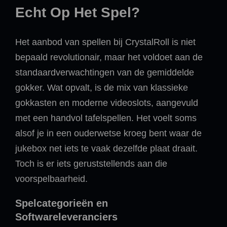
Echt Op Het Spel?
Het aanbod van spellen bij CrystalRoll is niet
bepaald revolutionair, maar het voldoet aan de
standaardverwachtingen van de gemiddelde
gokker. Wat opvalt, is de mix van klassieke
gokkasten en moderne videoslots, aangevuld
met een handvol tafelspellen. Het voelt soms
alsof je in een ouderwetse kroeg bent waar de
jukebox net iets te vaak dezelfde plaat draait.
Toch is er iets geruststellends aan die
voorspelbaarheid.
Spelcategorieën en
Softwareleveranciers