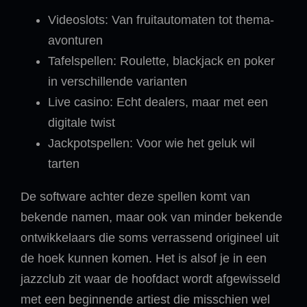
Videoslots: Van fruitautomaten tot thema-
avonturen
Tafelspellen: Roulette, blackjack en poker
in verschillende varianten
Live casino: Echt dealers, maar met een
digitale twist
Jackpotspellen: Voor wie het geluk wil
tarten
De software achter deze spellen komt van
bekende namen, maar ook van minder bekende
ontwikkelaars die soms verrassend origineel uit
de hoek kunnen komen. Het is alsof je in een
jazzclub zit waar de hoofdact wordt afgewisseld
met een beginnende artiest die misschien wel