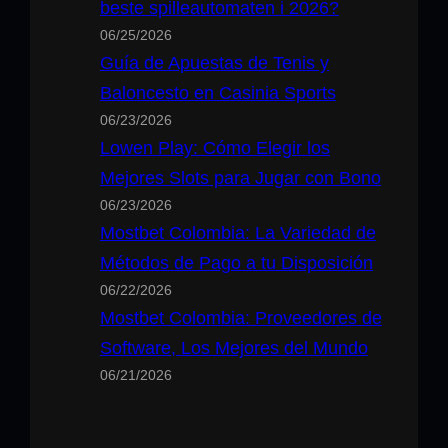
beste spilleautomaten i 2026?
06/25/2026
Guía de Apuestas de Tenis y
Baloncesto en Casinia Sports
06/23/2026
Lowen Play: Cómo Elegir los
Mejores Slots para Jugar con Bono
06/23/2026
Mostbet Colombia: La Variedad de
Métodos de Pago a tu Disposición
06/22/2026
Mostbet Colombia: Proveedores de
Software, Los Mejores del Mundo
06/21/2026