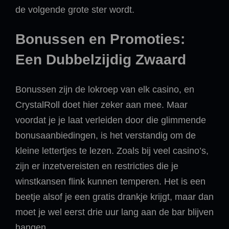
de volgende grote ster wordt.
Bonussen en Promoties:
Een Dubbelzijdig Zwaard
Bonussen zijn de lokroep van elk casino, en
CrystalRoll doet hier zeker aan mee. Maar
voordat je je laat verleiden door die glimmende
bonusaanbiedingen, is het verstandig om de
kleine lettertjes te lezen. Zoals bij veel casino’s,
zijn er inzetvereisten en restricties die je
winstkansen flink kunnen temperen. Het is een
beetje alsof je een gratis drankje krijgt, maar dan
moet je wel eerst drie uur lang aan de bar blijven
hangen.