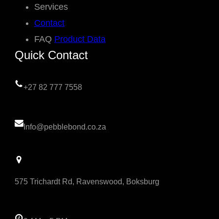
Services
Contact
FAQ
Product Data
Quick Contact
+27 82 777 7558
Info@pebblebond.co.za
575 Trichardt Rd, Ravenswood, Boksburg