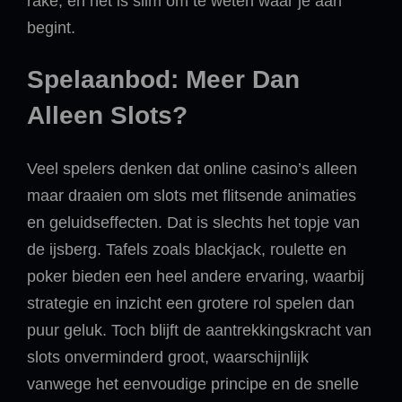
rake, en het is slim om te weten waar je aan
begint.
Spelaanbod: Meer Dan
Alleen Slots?
Veel spelers denken dat online casino’s alleen
maar draaien om slots met flitsende animaties
en geluidseffecten. Dat is slechts het topje van
de ijsberg. Tafels zoals blackjack, roulette en
poker bieden een heel andere ervaring, waarbij
strategie en inzicht een grotere rol spelen dan
puur geluk. Toch blijft de aantrekkingskracht van
slots onverminderd groot, waarschijnlijk
vanwege het eenvoudige principe en de snelle