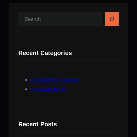
S
e
a
r
Recent Categories
c
h
Computers, Games
Uncategorized
Recent Posts