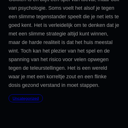
van psychologie. Soms voelt het alsof je tegen
een slimme tegenstander speelt die je net iets te
goed kent. Het is verleidelijk om te denken dat je
met een slimme strategie altijd kunt winnen,
maar de harde realiteit is dat het huis meestal
wint. Toch kan het plezier van het spel en de
spanning van het risico voor velen opwegen
tegen de teleurstellingen. Het is een wereld
waar je met een korreltje zout en een flinke
dosis gezond verstand in moet stappen.
Uncategorized