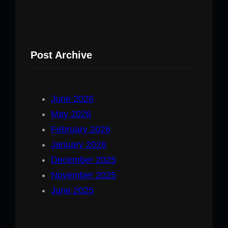
Post Archive
June 2026
May 2026
February 2026
January 2026
December 2025
November 2025
June 2025