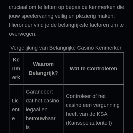
cruciaal om te letten op bepaalde kenmerken die
jouw speelervaring veilig en plezierig maken.
Hieronder vind je de belangrijkste factoren om te
overwegen:
Vergelijking van Belangrijke Casino Kenmerken
Ke
Waarom
nm
Wat te Controleren
Belangrijk?
erk
Garandeert
Controleer of het
Lic
dat het casino
casino een vergunning
enti
legaal en
heeft van de KSA
e
betrouwbaar
(Kansspelautoriteit)
is