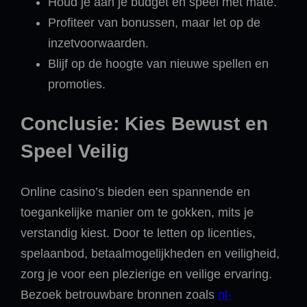
Houd je aan je budget en speel met mate.
Profiteer van bonussen, maar let op de
inzetvoorwaarden.
Blijf op de hoogte van nieuwe spellen en
promoties.
Conclusie: Kies Bewust en
Speel Veilig
Online casino’s bieden een spannende en
toegankelijke manier om te gokken, mits je
verstandig kiest. Door te letten op licenties,
spelaanbod, betaalmogelijkheden en veiligheid,
zorg je voor een plezierige en veilige ervaring.
Bezoek betrouwbare bronnen zoals
nl-