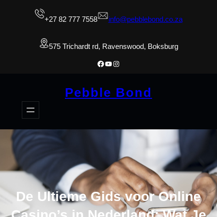
Skip
+27 82 777 7558
info@pebblebond.co.za
to
content
575 Trichardt rd, Ravenswood, Boksburg
Facebook
YouTube
Instagram
Pebble Bond
De Ultieme Gids voor Online
Casino’s in Nederland: Wat Je