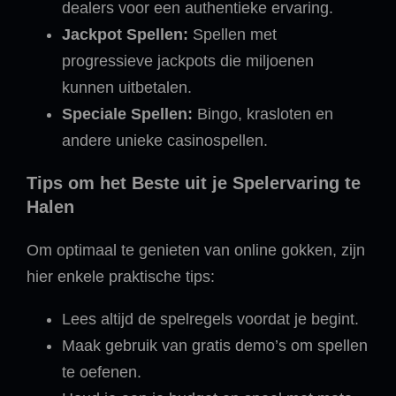
dealers voor een authentieke ervaring.
Jackpot Spellen:
Spellen met
progressieve jackpots die miljoenen
kunnen uitbetalen.
Speciale Spellen:
Bingo, krasloten en
andere unieke casinospellen.
Tips om het Beste uit je Spelervaring te
Halen
Om optimaal te genieten van online gokken, zijn
hier enkele praktische tips:
Lees altijd de spelregels voordat je begint.
Maak gebruik van gratis demo’s om spellen
te oefenen.