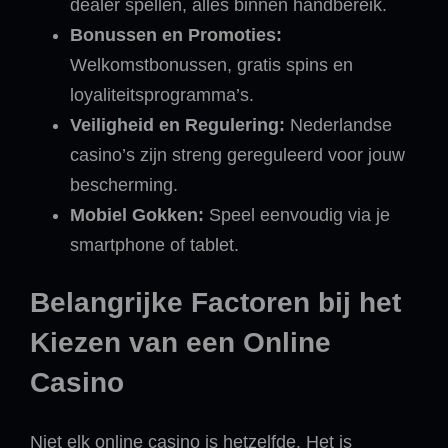
dealer spellen, alles binnen handbereik.
Bonussen en Promoties:
Welkomstbonussen, gratis spins en
loyaliteitsprogramma’s.
Veiligheid en Regulering:
Nederlandse
casino’s zijn streng gereguleerd voor jouw
bescherming.
Mobiel Gokken:
Speel eenvoudig via je
smartphone of tablet.
Belangrijke Factoren bij het
Kiezen van een Online
Casino
Niet elk online casino is hetzelfde. Het is