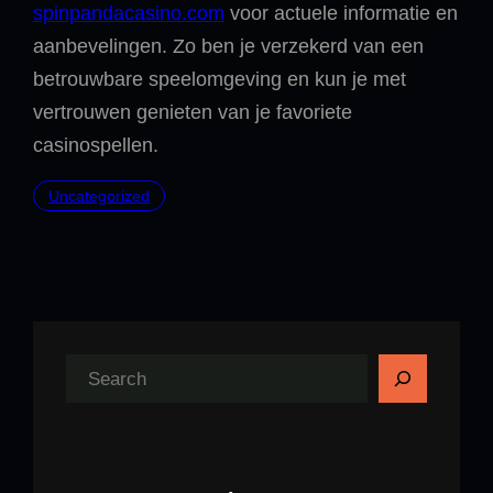
spinpandacasino.com
voor actuele informatie en
aanbevelingen. Zo ben je verzekerd van een
betrouwbare speelomgeving en kun je met
vertrouwen genieten van je favoriete
casinospellen.
Uncategorized
S
e
a
r