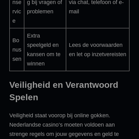
nse
g bij vragen of
via chat, telefoon of e-
rvic
problemen
mail
e
Extra
Bo
speelgeld en
Lees de voorwaarden
nus
kansen om te
en let op inzetvereisten
sen
winnen
Veiligheid en Verantwoord
Spelen
Veiligheid staat voorop bij online gokken.
Nederlandse casino’s moeten voldoen aan
strenge regels om jouw gegevens en geld te