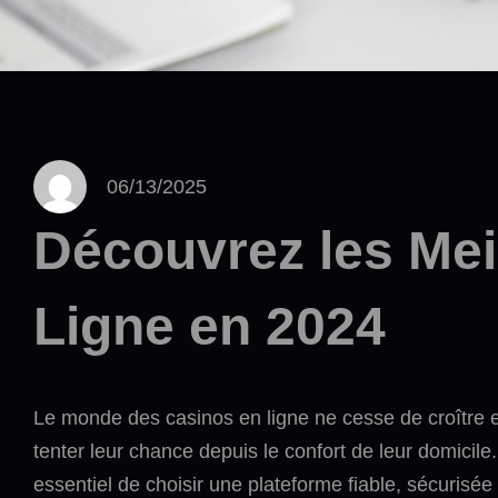
06/13/2025
Découvrez les Mei
Ligne en 2024
Le monde des casinos en ligne ne cesse de croître et
tenter leur chance depuis le confort de leur domicil
essentiel de choisir une plateforme fiable, sécurisée