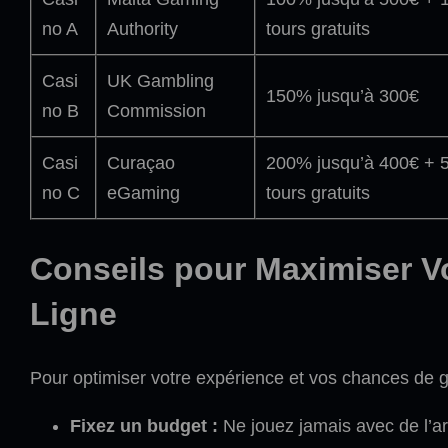
no A
Authority
tours gratuits
Casi
UK Gambling
150% jusqu’à 300€
no B
Commission
Casi
Curaçao
200% jusqu’à 400€ + 
no C
eGaming
tours gratuits
Conseils pour Maximiser V
Ligne
Pour optimiser votre expérience et vos chances de 
Fixez un budget :
Ne jouez jamais avec de l’a