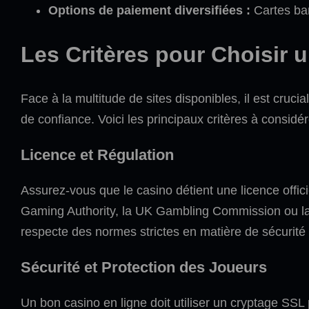
Options de paiement diversifiées :
Cartes ban
Les Critères pour Choisir 
Face à la multitude de sites disponibles, il est cruc
de confiance. Voici les principaux critères à considér
Licence et Régulation
Assurez-vous que le casino détient une licence offic
Gaming Authority, la UK Gambling Commission ou la 
respecte des normes strictes en matière de sécurité 
Sécurité et Protection des Joueurs
Un bon casino en ligne doit utiliser un cryptage SSL