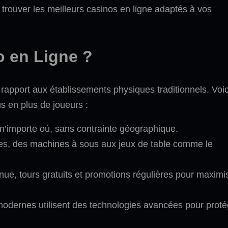
rouver les meilleurs casinos en ligne adaptés à vos
o en Ligne ?
 rapport aux établissements physiques traditionnels. Voic
s en plus de joueurs :
n’importe où, sans contrainte géographique.
les, des machines à sous aux jeux de table comme le
ue, tours gratuits et promotions régulières pour maximi
odernes utilisent des technologies avancées pour proté