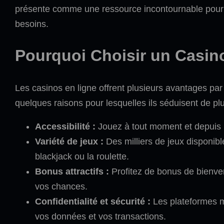
présente comme une ressource incontournable pour t
besoins.
Pourquoi Choisir un Casin
Les casinos en ligne offrent plusieurs avantages par
quelques raisons pour lesquelles ils séduisent de plu
Accessibilité :
Jouez à tout moment et depuis 
Variété de jeux :
Des milliers de jeux disponib
blackjack ou la roulette.
Bonus attractifs :
Profitez de bonus de bienven
vos chances.
Confidentialité et sécurité :
Les plateformes m
vos données et vos transactions.