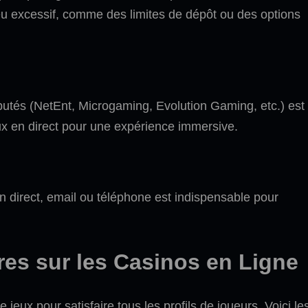
 jeu excessif, comme des limites de dépôt ou des options
putés (NetEnt, Microgaming, Evolution Gaming, etc.) est
jeux en direct pour une expérience immersive.
 en direct, email ou téléphone est indispensable pour
es sur les Casinos en Ligne
jeux pour satisfaire tous les profils de joueurs. Voici le