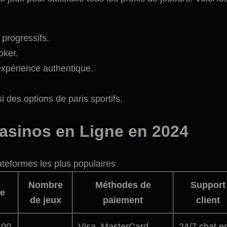
 progressifs.
oker.
expérience authentique.
 des options de paris sportifs.
Casinos en Ligne en 2024
teformes les plus populaires
Nombre
Méthodes de
Support
e
de jeux
paiement
client
100
Visa, MasterCard,
24/7 chat e