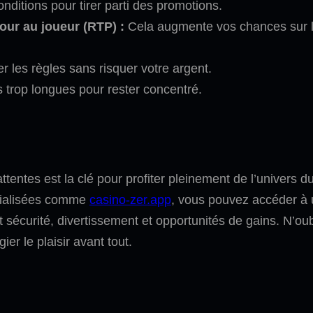
nditions pour tirer parti des promotions.
our au joueur (RTP) :
Cela augmente vos chances sur 
r les règles sans risquer votre argent.
 trop longues pour rester concentré.
ttentes est la clé pour profiter pleinement de l’univers d
écialisées comme
casino-zer.app
, vous pouvez accéder à
t sécurité, divertissement et opportunités de gains. N’oub
er le plaisir avant tout.