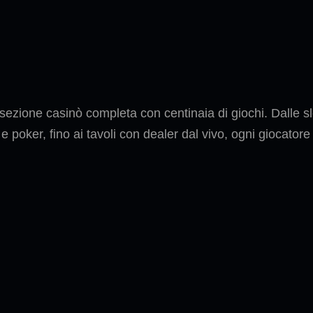
ezione casinò completa con centinaia di giochi. Dalle sl
 poker, fino ai tavoli con dealer dal vivo, ogni giocator