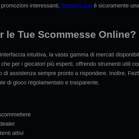
e promozioni interessanti,
fezbet-it.app
è sicuramente un
er le Tue Scommesse Online?
nterfaccia intuitiva, la vasta gamma di mercati disponibil
i che per i giocatori più esperti, offrendo strumenti utili c
zio di assistenza sempre pronto a rispondere. Inoltre, Fez
te di gioco regolamentato e trasparente.
i scommettere
 dealer
nti attivi