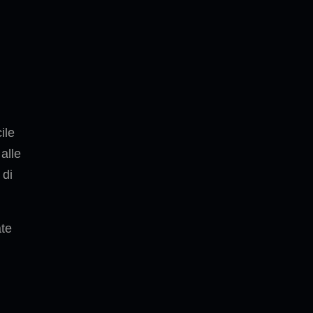
ile
alle
 di
ate