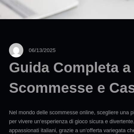
06/13/2025
Guida Completa a F
Scommesse e Cas
Nel mondo delle scommesse online, scegliere una pia
per vivere un’esperienza di gioco sicura e divertente
appassionati italiani, grazie a un’offerta variegata 