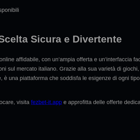
ponibili
Scelta Sicura e Divertente
ine affidabile, con un’ampia offerta e un’interfaccia fac
i sul mercato italiano. Grazie alla sua varietà di giochi, 
e, è una piattaforma che soddisfa le esigenze di ogni tipo
iocare, visita
fezbet-it.app
e approfitta delle offerte dedic