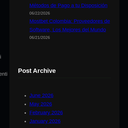
Métodos de Pago a tu Disposición
06/22/2026
Mostbet Colombia: Proveedores de
Software, Los Mejores del Mundo
06/21/2026
i
Post Archive
enti
June 2026
May 2026
February 2026
January 2026