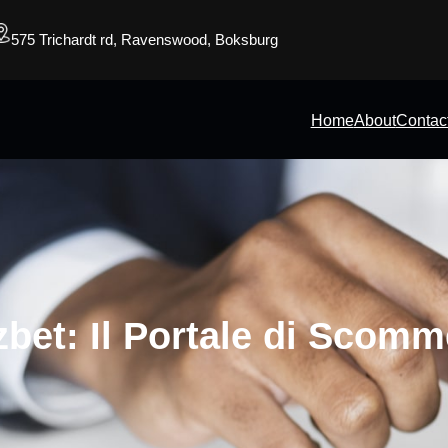
575 Trichardt rd, Ravenswood, Boksburg
Home
About
Contac
bet: Il Portale di Scomm