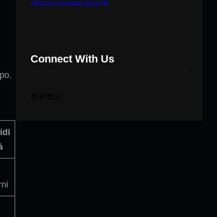
wild bounty showdown demo slot
Connect With Us
ppo.
Facebook
Twitter
LinkedIn
Instagram
idi
à
rni