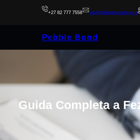
Skip
+27 82 777 7558
info@pebblebond.co.za
to
content
Pebble Bond
Guida Completa a Fez