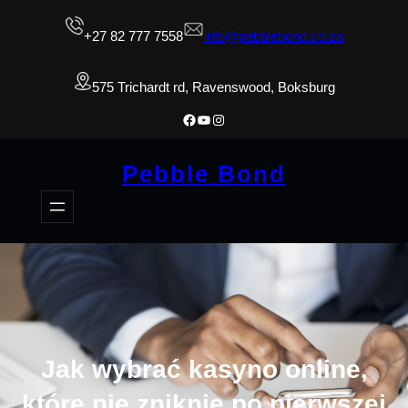
Skip
+27 82 777 7558
info@pebblebond.co.za
to
content
575 Trichardt rd, Ravenswood, Boksburg
Facebook
YouTube
Instagram
Pebble Bond
Jak wybrać kasyno online,
które nie zniknie po pierwszej