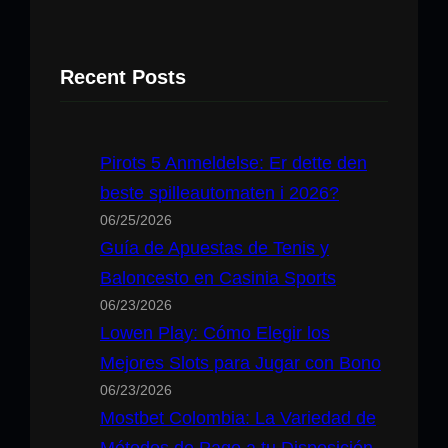
Recent Posts
Pirots 5 Anmeldelse: Er dette den
beste spilleautomaten i 2026?
06/25/2026
Guía de Apuestas de Tenis y
Baloncesto en Casinia Sports
06/23/2026
Lowen Play: Cómo Elegir los
Mejores Slots para Jugar con Bono
06/23/2026
Mostbet Colombia: La Variedad de