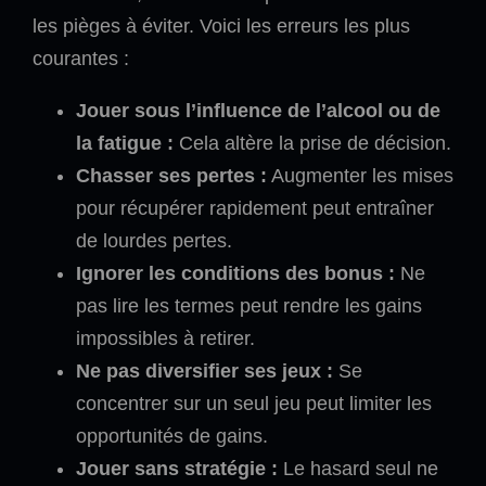
les pièges à éviter. Voici les erreurs les plus
courantes :
Jouer sous l’influence de l’alcool ou de
la fatigue :
Cela altère la prise de décision.
Chasser ses pertes :
Augmenter les mises
pour récupérer rapidement peut entraîner
de lourdes pertes.
Ignorer les conditions des bonus :
Ne
pas lire les termes peut rendre les gains
impossibles à retirer.
Ne pas diversifier ses jeux :
Se
concentrer sur un seul jeu peut limiter les
opportunités de gains.
Jouer sans stratégie :
Le hasard seul ne