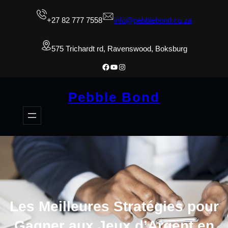
Skip
+27 82 777 7558
info@pebblebond.co.za
to
content
575 Trichardt rd, Ravenswood, Boksburg
Facebook
YouTube
Instagram
Pebble Bond
Les Meilleures Stratégies pour
Gagner aux Jeux d’Argent en