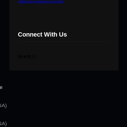
wild bounty showdown demo slot
Connect With Us
Facebook
Twitter
LinkedIn
Instagram
e
GA)
GA)