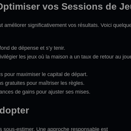
Optimiser vos Sessions de Je
améliorer significativement vos résultats. Voici quelqu
fond de dépense et s’y tenir.
ivilégier les jeux où la maison a un taux de retour au jou
ns pour maximiser le capital de départ.
s gratuites pour maîtriser les règles.
nces de gains pour ajuster ses mises.
Adopter
pas sous-estimer. Une approche responsable est