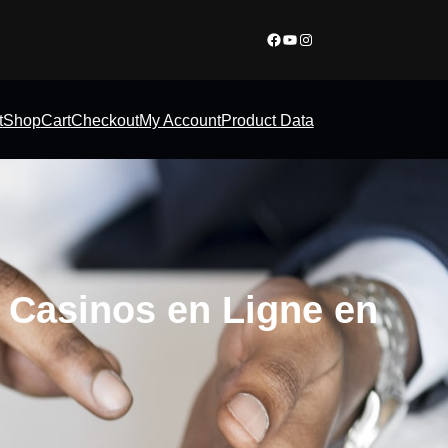
Facebook
YouTube
Instagram
t
Shop
Cart
Checkout
My Account
Product Data
 Casinos en Ligne en