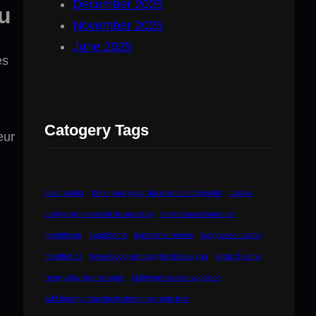
December 2025
u
November 2025
June 2025
es
Catogery Tags
eur
avia master
bono para jugar ala ruleta sin deposito
casinia
codigo promocional de sportium
ferreteriawaksman.es
gamblezen
LeanBiome
leanbiome review
luckytwice casino
mostbet 34
nowe kody promocyjne do kasyna
pirots 5 game
reveryplay promo code
slottyway casino w polsce
wild bounty showdown demo buy spin free