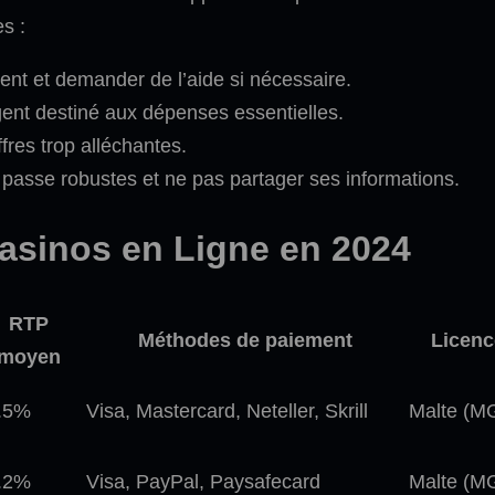
s :
nt et demander de l’aide si nécessaire.
gent destiné aux dépenses essentielles.
ffres trop alléchantes.
 passe robustes et ne pas partager ses informations.
Casinos en Ligne en 2024
RTP
Méthodes de paiement
Licenc
moyen
.5%
Visa, Mastercard, Neteller, Skrill
Malte (M
.2%
Visa, PayPal, Paysafecard
Malte (M