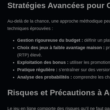
Stratégies Avancées pour 
Au-delà de la chance, une approche méthodique peut 
techniques éprouvées :
Gestion rigoureuse du budget :
définir un pla
Choix des jeux à faible avantage maison :
pr
(RTP) élevé.
Exploitation des bonus :
utiliser les promotio
Pratique régulière :
s’entraîner sur des version
Analyse des probabilités :
comprendre les cha
Risques et Précautions à 
Le jeu en ligne comporte des risques qu’il ne faut 