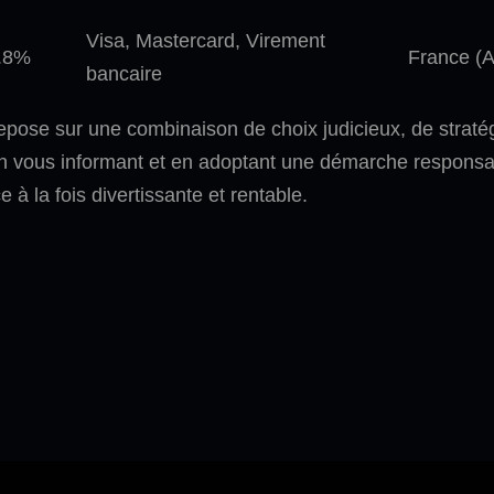
Visa, Mastercard, Virement
.8%
France (
bancaire
repose sur une combinaison de choix judicieux, de straté
En vous informant et en adoptant une démarche responsa
 la fois divertissante et rentable.