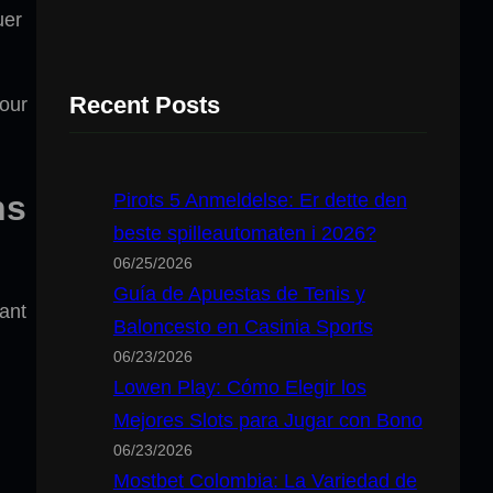
uer
Recent Posts
pour
ns
Pirots 5 Anmeldelse: Er dette den
beste spilleautomaten i 2026?
06/25/2026
Guía de Apuestas de Tenis y
vant
Baloncesto en Casinia Sports
06/23/2026
Lowen Play: Cómo Elegir los
Mejores Slots para Jugar con Bono
06/23/2026
Mostbet Colombia: La Variedad de