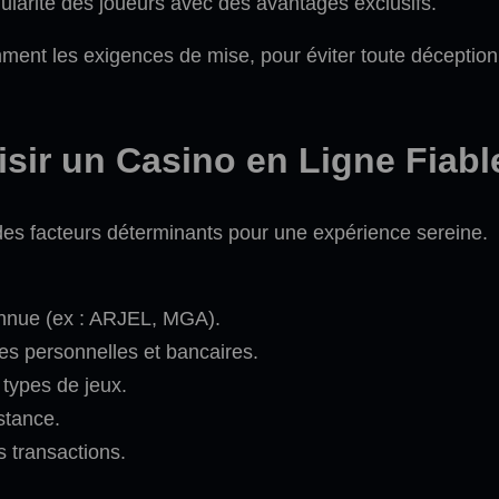
larité des joueurs avec des avantages exclusifs.
tamment les exigences de mise, pour éviter toute déception
isir un Casino en Ligne Fiabl
t des facteurs déterminants pour une expérience sereine.
onnue (ex : ARJEL, MGA).
s personnelles et bancaires.
 types de jeux.
istance.
es transactions.