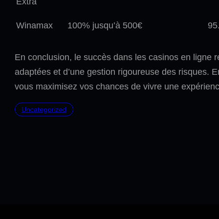
Extra
Winamax
100% jusqu’à 500€
95
En conclusion, le succès dans les casinos en ligne 
adaptées et d’une gestion rigoureuse des risques. 
vous maximisez vos chances de vivre une expérience à
Uncategorized