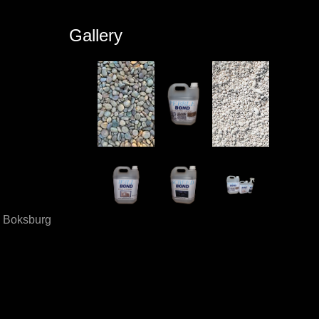
Gallery
, Boksburg