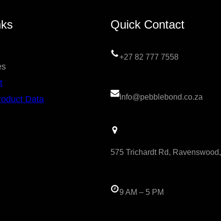
nks
Quick Contact
+27 82 777 7558
es
t
Info@pebblebond.co.za
roduct Data
575 Trichardt Rd, Ravenswood
9 AM – 5 PM