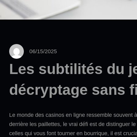
06/15/2025
Les subtilités du j
décryptage sans fi
Le monde des casinos en ligne ressemble souvent à 
derrière les paillettes, le vrai défi est de distinguer l
celles qui vous font tourner en bourrique, il est cruc