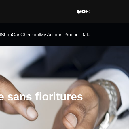
Facebook
YouTube
Instagram
t
Shop
Cart
Checkout
My Account
Product Data
e sans fioritures