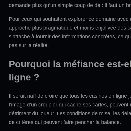
demande plus qu’un simple coup de dé : il faut un b
Pour ceux qui souhaitent explorer ce domaine avec
approche plus pragmatique et moins enjolivée des ca
s’attache à fournir des informations concrètes, ce q
pas sur la réalité.
Pourquoi la méfiance est-e
ligne ?
Il serait naïf de croire que tous les casinos en lign
l’image d’un croupier qui cache ses cartes, peuvent 
détriment du joueur. Les conditions de mise, les délai
de critères qui peuvent faire pencher la balance.