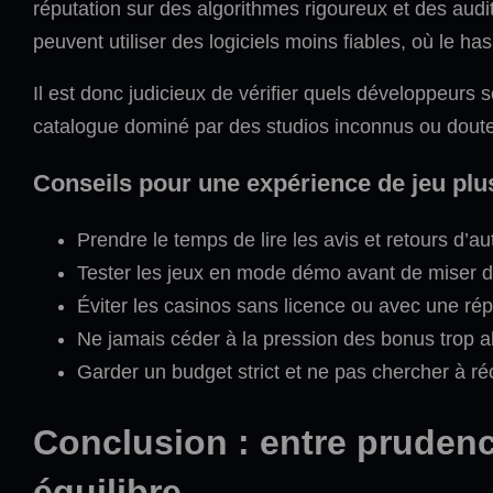
réputation sur des algorithmes rigoureux et des audit
peuvent utiliser des logiciels moins fiables, où le hasa
Il est donc judicieux de vérifier quels développeurs
catalogue dominé par des studios inconnus ou douteu
Conseils pour une expérience de jeu plu
Prendre le temps de lire les avis et retours d’au
Tester les jeux en mode démo avant de miser de
Éviter les casinos sans licence ou avec une ré
Ne jamais céder à la pression des bonus trop a
Garder un budget strict et ne pas chercher à réc
Conclusion : entre prudence
équilibre