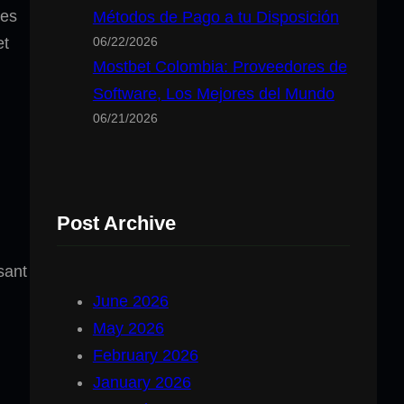
des
Métodos de Pago a tu Disposición
et
06/22/2026
Mostbet Colombia: Proveedores de
Software, Los Mejores del Mundo
06/21/2026
Post Archive
sant
June 2026
May 2026
February 2026
January 2026