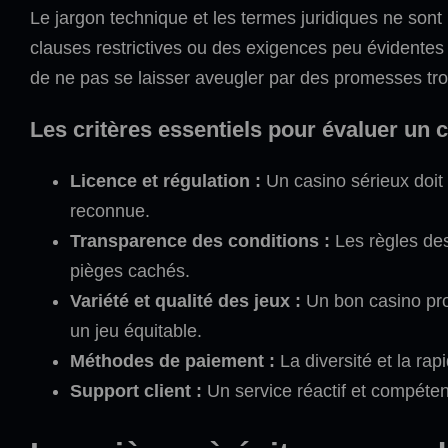
Le jargon technique et les termes juridiques ne sont 
clauses restrictives ou des exigences peu évidentes à
de ne pas se laisser aveugler par des promesses trop
Les critères essentiels pour évaluer un 
Licence et régulation :
Un casino sérieux doit 
reconnue.
Transparence des conditions :
Les règles des
pièges cachés.
Variété et qualité des jeux :
Un bon casino pro
un jeu équitable.
Méthodes de paiement :
La diversité et la rapi
Support client :
Un service réactif et compéten