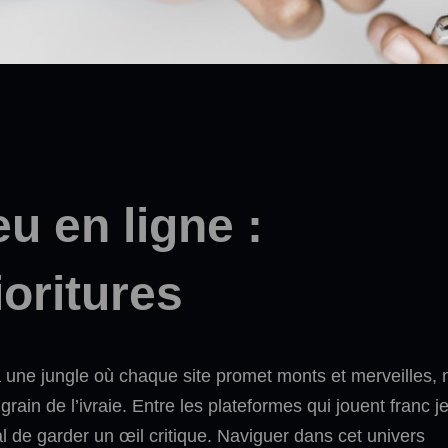
eu en ligne :
oritures
une jungle où chaque site promet monts et merveilles, 
e grain de l’ivraie. Entre les plateformes qui jouent franc j
ial de garder un œil critique. Naviguer dans cet univers