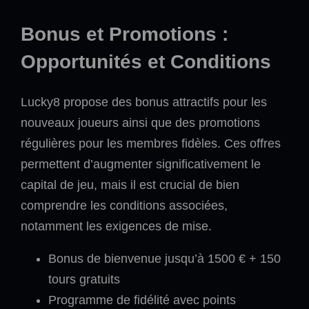
Bonus et Promotions :
Opportunités et Conditions
Lucky8 propose des bonus attractifs pour les
nouveaux joueurs ainsi que des promotions
régulières pour les membres fidèles. Ces offres
permettent d’augmenter significativement le
capital de jeu, mais il est crucial de bien
comprendre les conditions associées,
notamment les exigences de mise.
Bonus de bienvenue jusqu’à 1500 € + 150
tours gratuits
Programme de fidélité avec points