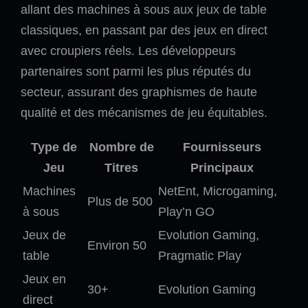
allant des machines à sous aux jeux de table
classiques, en passant par des jeux en direct
avec croupiers réels. Les développeurs
partenaires sont parmi les plus réputés du
secteur, assurant des graphismes de haute
qualité et des mécanismes de jeu équitables.
Type de
Nombre de
Fournisseurs
Jeu
Titres
Principaux
Machines
NetEnt, Microgaming,
Plus de 500
à sous
Play’n GO
Jeux de
Evolution Gaming,
Environ 50
table
Pragmatic Play
Jeux en
30+
Evolution Gaming
direct