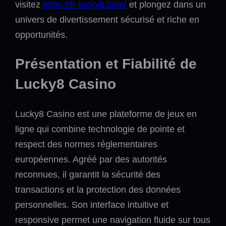
visitez
https://fr-lucky8.com/
et plongez dans un
univers de divertissement sécurisé et riche en
opportunités.
Présentation et Fiabilité de
Lucky8 Casino
Lucky8 Casino est une plateforme de jeux en
ligne qui combine technologie de pointe et
respect des normes réglementaires
européennes. Agréé par des autorités
reconnues, il garantit la sécurité des
transactions et la protection des données
personnelles. Son interface intuitive et
responsive permet une navigation fluide sur tous