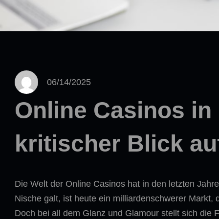
06/14/2025
Online Casinos in
kritischer Blick a
Die Welt der Online Casinos hat in den letzten Jah
Nische galt, ist heute ein milliardenschwerer Markt
Doch bei all dem Glanz und Glamour stellt sich die F