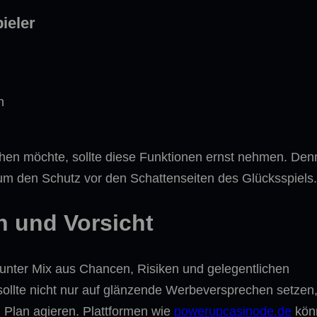
ieler
n
sehen möchte, sollte diese Funktionen ernst nehmen. Den
m den Schutz vor den Schattenseiten des Glücksspiels.
n und Vorsicht
bunter Mix aus Chancen, Risiken und gelegentlichen
sollte nicht nur auf glänzende Werbeversprechen setzen
Plan agieren. Plattformen wie
powerupcasinode.de
kön