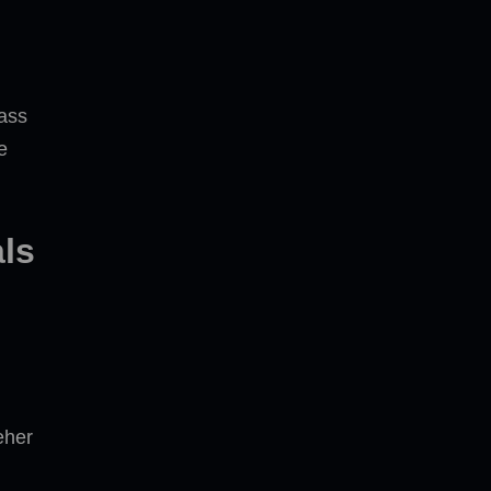
dass
e
ls
eher