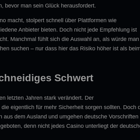
ch, bevor man sein Glück herausfordert.
 macht, stolpert schnell über Plattformen wie
hiedene Anbieter bieten. Doch nicht jede Empfehlung ist
icht. Manchmal fühlt sich die Auswahl an, als würde man 
n suchen – nur dass hier das Risiko höher ist als bei
schneidiges Schwert
n letzten Jahren stark verändert. Der
ie eigentlich für mehr Sicherheit sorgen sollten. Doch 
ieren aus dem Ausland und umgehen deutsche Vorschriften
t geboten, denn nicht jedes Casino unterliegt der deutsc