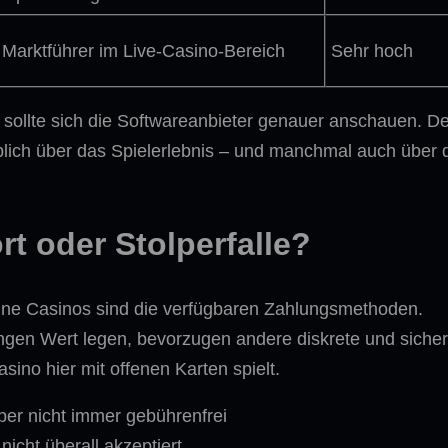
Marktführer im Live-Casino-Bereich
Sehr hoch
t, sollte sich die Softwareanbieter genauer anschauen. D
blich über das Spielerlebnis – und manchmal auch über 
 oder Stolperfalle?
nline Casinos sind die verfügbaren Zahlungsmethoden.
gen Wert legen, bevorzugen andere diskrete und siche
asino hier mit offenen Karten spielt.
aber nicht immer gebührenfrei
 nicht überall akzeptiert