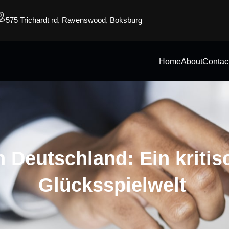
575 Trichardt rd, Ravenswood, Boksburg
Home
About
Contac
 Deutschland: Ein kritisc
Glücksspielwelt