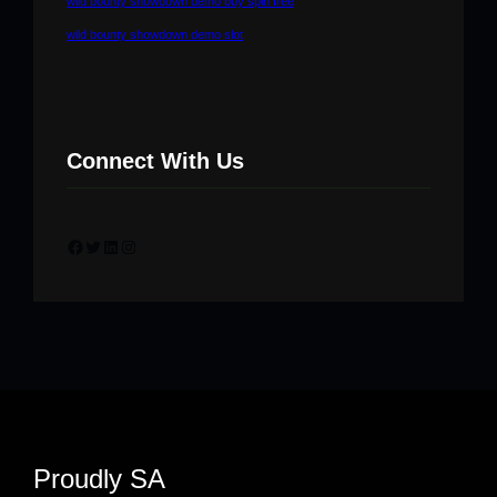
wild bounty showdown demo buy spin free
wild bounty showdown demo slot
Connect With Us
Facebook
Twitter
LinkedIn
Instagram
Proudly SA