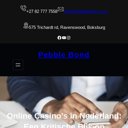
Skip
+27 82 777 7558
info@pebblebond.co.za
to
content
575 Trichardt rd, Ravenswood, Boksburg
Facebook
YouTube
Instagram
Pebble Bond
Online Casino’s in Nederland:
Een Kritische Blik op