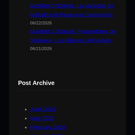
Mostbet Colombia: La Variedad de
Métodos de Pago a tu Disposición
06/22/2026
Mostbet Colombia: Proveedores de
Software, Los Mejores del Mundo
06/21/2026
Post Archive
June 2026
May 2026
February 2026