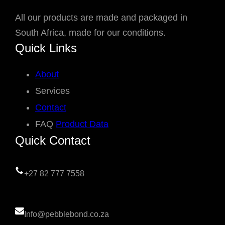
All our products are made and packaged in
South Africa, made for our conditions.
Quick Links
About
Services
Contact
FAQ
Product Data
Quick Contact
+27 82 777 7558
Info@pebblebond.co.za