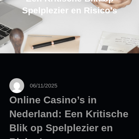
Spelplezier en Risico’s
06/11/2025
Online Casino’s in
Nederland: Een Kritische
Blik op Spelplezier en