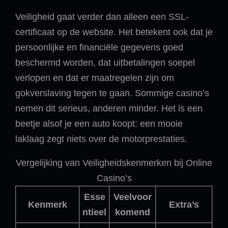
Veiligheid gaat verder dan alleen een SSL-
certificaat op de website. Het betekent ook dat je
persoonlijke en financiële gegevens goed
beschermd worden, dat uitbetalingen soepel
verlopen en dat er maatregelen zijn om
gokverslaving tegen te gaan. Sommige casino’s
nemen dit serieus, anderen minder. Het is een
beetje alsof je een auto koopt: een mooie
laklaag zegt niets over de motorprestaties.
Vergelijking van Veiligheidskenmerken bij Online
Casino’s
Esse
Veelvoor
Kenmerk
Extra’s
ntieel
komend