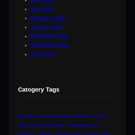
June 2026
May 2026
February 2026
January 2026
December 2025
November 2025
June 2025
Catogery Tags
avia master
bono para jugar ala ruleta sin deposito
casinia
codigo promocional de sportium
ferreteriawaksman.es
gamblezen
LeanBiome
leanbiome review
luckytwice casino