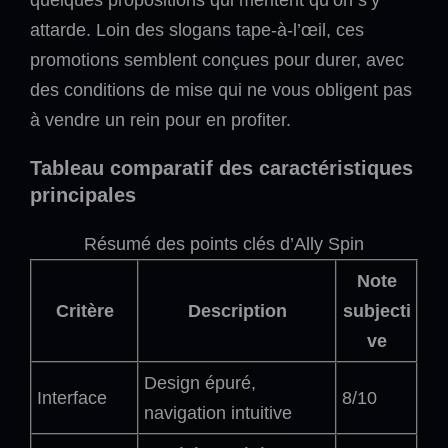
quelques propositions qui méritent qu’on s’y
attarde. Loin des slogans tape-à-l’œil, ces
promotions semblent conçues pour durer, avec
des conditions de mise qui ne vous obligent pas
à vendre un rein pour en profiter.
Tableau comparatif des caractéristiques
principales
Résumé des points clés d’Ally Spin
Note
Critère
Description
subjecti
ve
Design épuré,
Interface
8/10
navigation intuitive