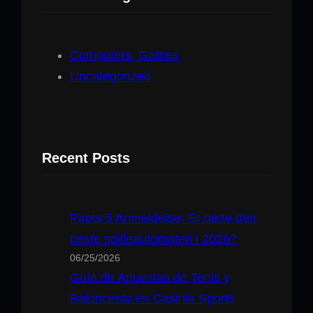
h
Computers, Games
Uncategorized
Recent Posts
Pirots 5 Anmeldelse: Er dette den
beste spilleautomaten i 2026?
06/25/2026
Guía de Apuestas de Tenis y
Baloncesto en Casinia Sports