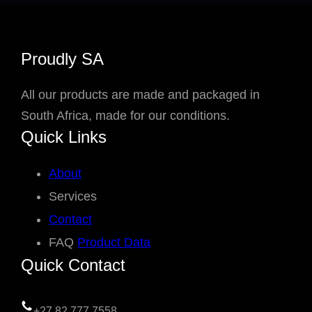
Proudly SA
All our products are made and packaged in
South Africa, made for our conditions.
Quick Links
About
Services
Contact
FAQ
Product Data
Quick Contact
+27 82 777 7558