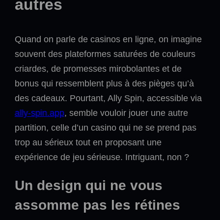
autres
Quand on parle de casinos en ligne, on imagine
souvent des plateformes saturées de couleurs
criardes, de promesses mirobolantes et de
bonus qui ressemblent plus à des pièges qu’à
des cadeaux. Pourtant, Ally Spin, accessible via
ally-spin.app
, semble vouloir jouer une autre
partition, celle d’un casino qui ne se prend pas
trop au sérieux tout en proposant une
expérience de jeu sérieuse. Intriguant, non ?
Un design qui ne vous
assomme pas les rétines