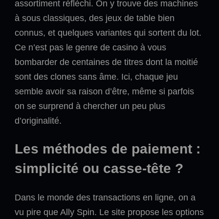
assortiment réfléchi. On y trouve des machines
à sous classiques, des jeux de table bien
connus, et quelques variantes qui sortent du lot.
Ce n’est pas le genre de casino à vous
bombarder de centaines de titres dont la moitié
sont des clones sans âme. Ici, chaque jeu
semble avoir sa raison d’être, même si parfois
on se surprend à chercher un peu plus
d’originalité.
Les méthodes de paiement :
simplicité ou casse-tête ?
Dans le monde des transactions en ligne, on a
vu pire que Ally Spin. Le site propose les options