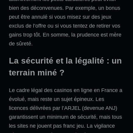
bien des déconvenues. Par exemple, un bonus
peut être annulé si vous misez sur des jeux
exclus de l’offre ou si vous tentez de retirer vos
gains trop tôt. En somme, la prudence est mère
de sûreté.
La sécurité et la légalité : un
terrain miné ?
Le cadre légal des casinos en ligne en France a
évolué, mais reste un sujet épineux. Les
licences délivrées par l’ARJEL (devenue ANJ)
garantissent un minimum de sécurité, mais tous
les sites ne jouent pas franc jeu. La vigilance