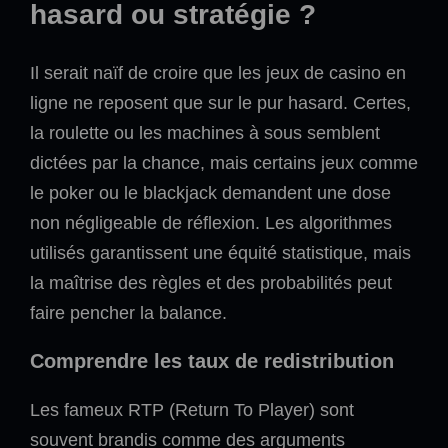
hasard ou stratégie ?
Il serait naïf de croire que les jeux de casino en
ligne ne reposent que sur le pur hasard. Certes,
la roulette ou les machines à sous semblent
dictées par la chance, mais certains jeux comme
le poker ou le blackjack demandent une dose
non négligeable de réflexion. Les algorithmes
utilisés garantissent une équité statistique, mais
la maîtrise des règles et des probabilités peut
faire pencher la balance.
Comprendre les taux de redistribution
Les fameux RTP (Return To Player) sont
souvent brandis comme des arguments