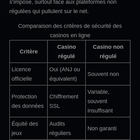
s’impose, surtout face aux plateformes non
régulées qui pullulent sur le net.
Comparaison des critères de sécurité des
casinos en ligne
Casino
Casino non
Critère
régulé
régulé
Licence
Oui (ANJ ou
Souvent non
officielle
équivalent)
Variable,
Protection
Chiffrement
souvent
des données
SSL
insuffisant
Équité des
Audits
Non garanti
jeux
réguliers