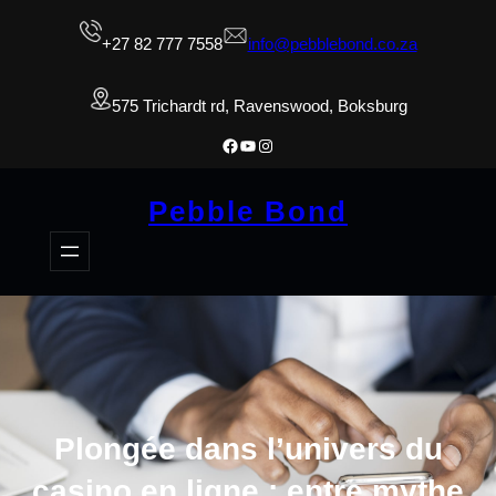
Skip
+27 82 777 7558
info@pebblebond.co.za
to
content
575 Trichardt rd, Ravenswood, Boksburg
Facebook
YouTube
Instagram
Pebble Bond
Plongée dans l’univers du
casino en ligne : entre mythe