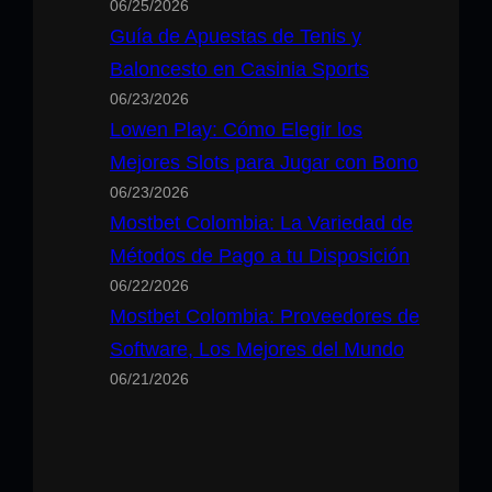
06/25/2026
Guía de Apuestas de Tenis y
Baloncesto en Casinia Sports
06/23/2026
Lowen Play: Cómo Elegir los
Mejores Slots para Jugar con Bono
06/23/2026
Mostbet Colombia: La Variedad de
Métodos de Pago a tu Disposición
06/22/2026
Mostbet Colombia: Proveedores de
Software, Los Mejores del Mundo
06/21/2026