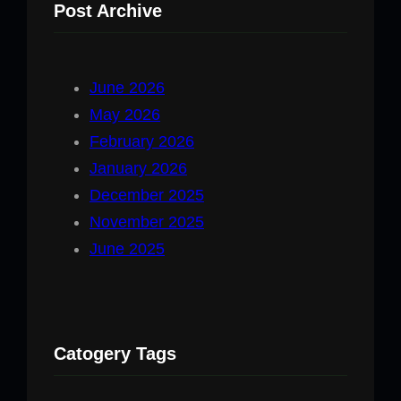
Post Archive
June 2026
May 2026
February 2026
January 2026
December 2025
November 2025
June 2025
Catogery Tags