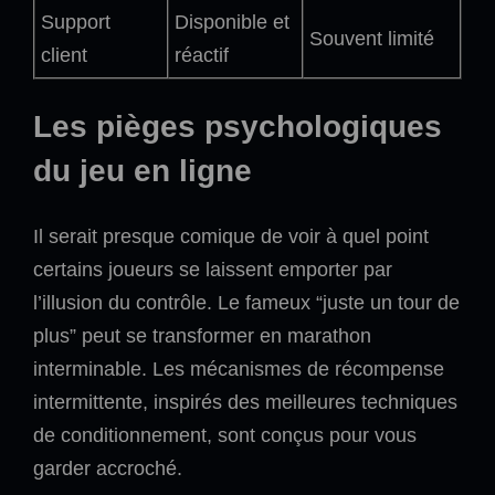
Support
Disponible et
Souvent limité
client
réactif
Les pièges psychologiques
du jeu en ligne
Il serait presque comique de voir à quel point
certains joueurs se laissent emporter par
l’illusion du contrôle. Le fameux “juste un tour de
plus” peut se transformer en marathon
interminable. Les mécanismes de récompense
intermittente, inspirés des meilleures techniques
de conditionnement, sont conçus pour vous
garder accroché.