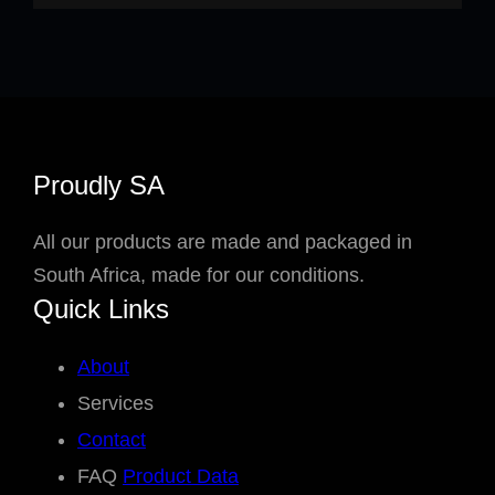
Proudly SA
All our products are made and packaged in
South Africa, made for our conditions.
Quick Links
About
Services
Contact
FAQ
Product Data