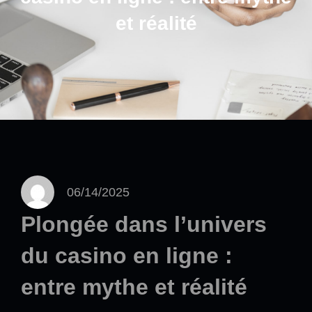
et réalité
06/14/2025
Plongée dans l’univers
du casino en ligne :
entre mythe et réalité