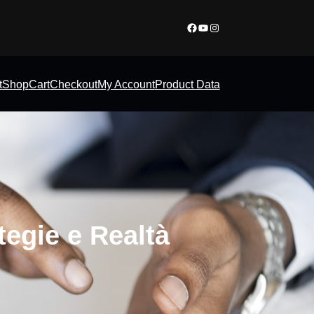
Facebook
YouTube
Instagram
t
Shop
Cart
Checkout
My Account
Product Data
tegie e Realtà