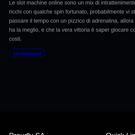
Le slot machine online sono un mix di intratteniment
ricchi con qualche spin fortunato, probabilmente vi s
passare il tempo con un pizzico di adrenalina, allor
ha la meglio, e che la vera vittoria è saper giocare co
costi.
Uncategorized