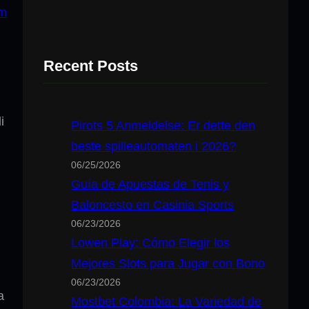
om
Recent Posts
i
Pirots 5 Anmeldelse: Er dette den
beste spilleautomaten i 2026?
06/25/2026
Guía de Apuestas de Tenis y
Baloncesto en Casinia Sports
06/23/2026
Lowen Play: Cómo Elegir los
Mejores Slots para Jugar con Bono
06/23/2026
a
Mostbet Colombia: La Variedad de