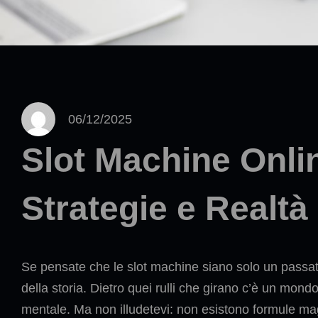
06/12/2025
Slot Machine Onlin
Strategie e Realtà
Se pensate che le slot machine siano solo un passat
della storia. Dietro quei rulli che girano c’è un mondo
mentale. Ma non illudetevi: non esistono formule mag