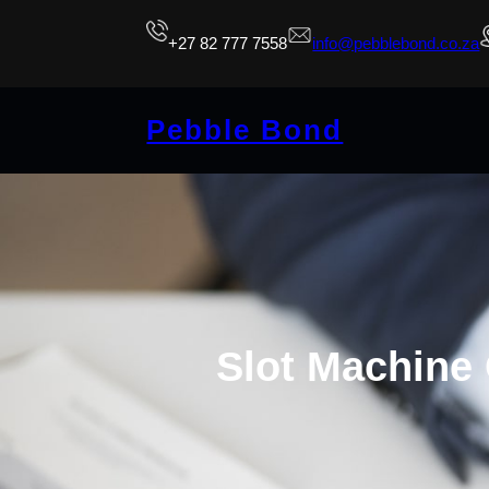
Skip
+27 82 777 7558
info@pebblebond.co.za
to
content
Pebble Bond
Slot Machine 