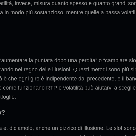
atilità, invece, misura quanto spesso e quanto grandi so
a in modo più sostanzioso, mentre quelle a bassa volatil
o “aumentare la puntata dopo una perdita” o “cambiare slo
ando nel regno delle illusioni. Questi metodi sono più sim
ità è che ogni giro è indipendente dal precedente, e il ba
 come funzionano RTP e volatilità può aiutarvi a sceglie
afoglio.
o?
 e, diciamolo, anche un pizzico di illusione. Le slot sono