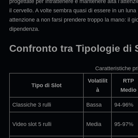
progettate per intrattenere e mantenere alta l’atten
il cervello. A volte sembra quasi di essere in un luna
attenzione a non farsi prendere troppo la mano: il gi
dipendenza.
Confronto tra Tipologie di
Caratteristiche pr
Volatilit
RTP
Tipo di Slot
à
Medio
Classiche 3 rulli
Bassa
94-96%
Video slot 5 rulli
Media
95-97%