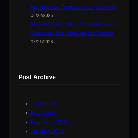
Métodos de Pago a tu Disposición
06/22/2026
Mostbet Colombia: Proveedores de
Software, Los Mejores del Mundo
06/21/2026
Post Archive
June 2026
May 2026
February 2026
January 2026