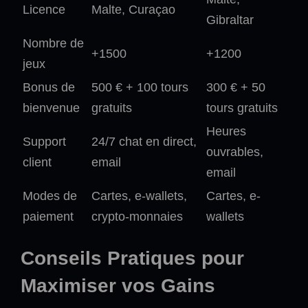
Licence
Malte, Curaçao
Gibraltar
Nombre de
+1500
+1200
jeux
Bonus de
500 € + 100 tours
300 € + 50
bienvenue
gratuits
tours gratuits
Heures
Support
24/7 chat en direct,
ouvrables,
client
email
email
Modes de
Cartes, e-wallets,
Cartes, e-
paiement
crypto-monnaies
wallets
Conseils Pratiques pour
Maximiser vos Gains