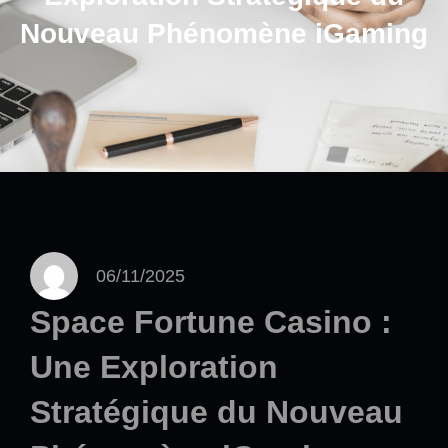
Nouveau Phénomène iGaming
06/11/2025
Space Fortune Casino :
Une Exploration
Stratégique du Nouveau