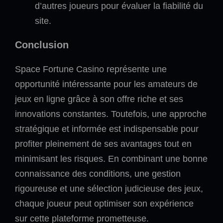
d’autres joueurs pour évaluer la fiabilité du
site.
Conclusion
Space Fortune Casino représente une
opportunité intéressante pour les amateurs de
jeux en ligne grâce à son offre riche et ses
innovations constantes. Toutefois, une approche
stratégique et informée est indispensable pour
profiter pleinement de ses avantages tout en
minimisant les risques. En combinant une bonne
connaissance des conditions, une gestion
rigoureuse et une sélection judicieuse des jeux,
chaque joueur peut optimiser son expérience
sur cette plateforme prometteuse.