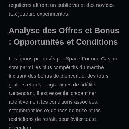
régulières attirent un public varié, des novices
aux joueurs expérimentés.
Analyse des Offres et Bonus
: Opportunités et Conditions
Les bonus proposés par Space Fortune Casino
sont parmi les plus compétitifs du marché,
incluant des bonus de bienvenue, des tours
gratuits et des programmes de fidélité.
Cependant, il est essentiel d’examiner
attentivement les conditions associées,
notamment les exigences de mise et les
restrictions de retrait, pour éviter toute
déception.