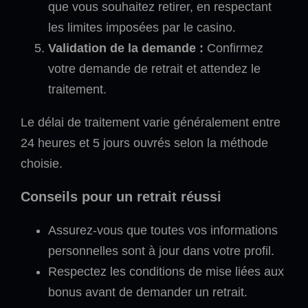
que vous souhaitez retirer, en respectant
les limites imposées par le casino.
Validation de la demande :
Confirmez
votre demande de retrait et attendez le
traitement.
Le délai de traitement varie généralement entre
24 heures et 5 jours ouvrés selon la méthode
choisie.
Conseils pour un retrait réussi
Assurez-vous que toutes vos informations
personnelles sont à jour dans votre profil.
Respectez les conditions de mise liées aux
bonus avant de demander un retrait.