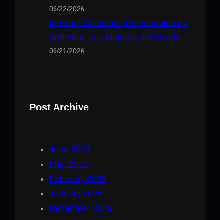
06/22/2026
Mostbet Colombia: Proveedores de
Software, Los Mejores del Mundo
06/21/2026
Post Archive
June 2026
May 2026
February 2026
January 2026
December 2025