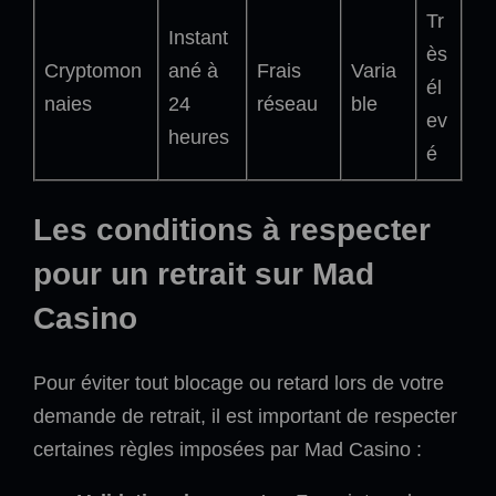
Tr
Instant
ès
Cryptomon
ané à
Frais
Varia
él
naies
24
réseau
ble
ev
heures
é
Les conditions à respecter
pour un retrait sur Mad
Casino
Pour éviter tout blocage ou retard lors de votre
demande de retrait, il est important de respecter
certaines règles imposées par Mad Casino :