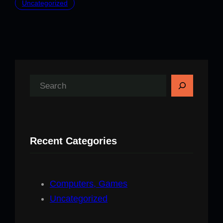
Uncategorized
S
e
a
r
Recent Categories
c
h
Computers, Games
Uncategorized