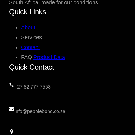
South Africa, made for our conditions.
Quick Links
About
Services
Contact
FAQ
Product Data
Quick Contact
+27 82 777 7558
Info@pebblebond.co.za