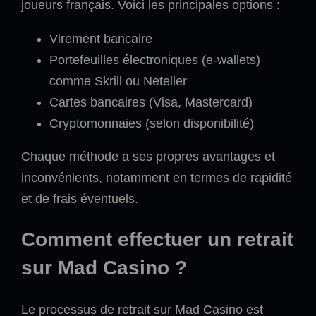
joueurs français. Voici les principales options :
Virement bancaire
Portefeuilles électroniques (e-wallets)
comme Skrill ou Neteller
Cartes bancaires (Visa, Mastercard)
Cryptomonnaies (selon disponibilité)
Chaque méthode a ses propres avantages et
inconvénients, notamment en termes de rapidité
et de frais éventuels.
Comment effectuer un retrait
sur Mad Casino ?
Le processus de retrait sur Mad Casino est