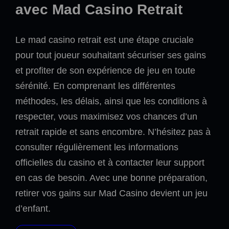
avec Mad Casino Retrait
Le mad casino retrait est une étape cruciale
pour tout joueur souhaitant sécuriser ses gains
et profiter de son expérience de jeu en toute
sérénité. En comprenant les différentes
méthodes, les délais, ainsi que les conditions à
respecter, vous maximisez vos chances d’un
retrait rapide et sans encombre. N’hésitez pas à
consulter régulièrement les informations
officielles du casino et à contacter leur support
en cas de besoin. Avec une bonne préparation,
retirer vos gains sur Mad Casino devient un jeu
d’enfant.