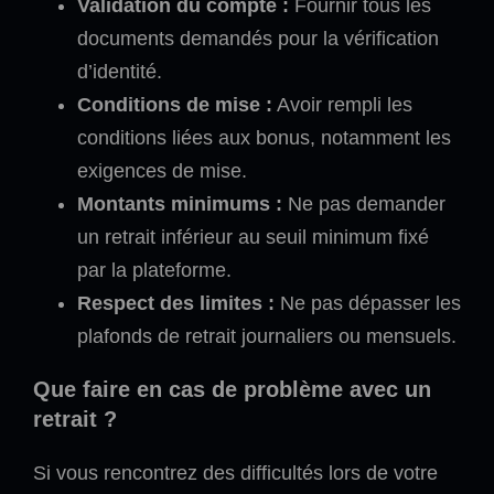
Validation du compte :
Fournir tous les
documents demandés pour la vérification
d’identité.
Conditions de mise :
Avoir rempli les
conditions liées aux bonus, notamment les
exigences de mise.
Montants minimums :
Ne pas demander
un retrait inférieur au seuil minimum fixé
par la plateforme.
Respect des limites :
Ne pas dépasser les
plafonds de retrait journaliers ou mensuels.
Que faire en cas de problème avec un
retrait ?
Si vous rencontrez des difficultés lors de votre