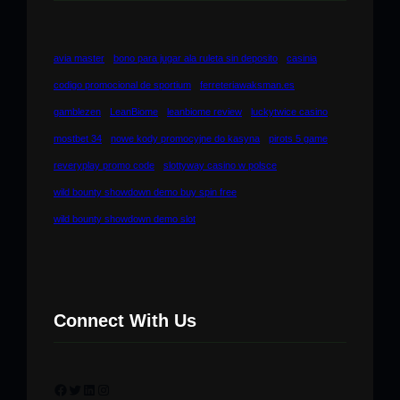
avia master
bono para jugar ala ruleta sin deposito
casinia
codigo promocional de sportium
ferreteriawaksman.es
gamblezen
LeanBiome
leanbiome review
luckytwice casino
mostbet 34
nowe kody promocyjne do kasyna
pirots 5 game
reveryplay promo code
slottyway casino w polsce
wild bounty showdown demo buy spin free
wild bounty showdown demo slot
Connect With Us
Facebook
Twitter
LinkedIn
Instagram