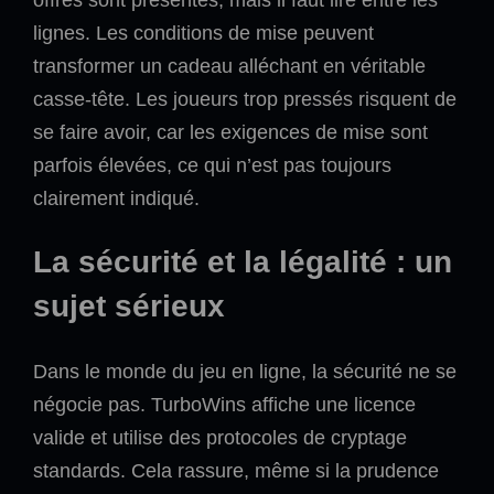
offres sont présentes, mais il faut lire entre les
lignes. Les conditions de mise peuvent
transformer un cadeau alléchant en véritable
casse-tête. Les joueurs trop pressés risquent de
se faire avoir, car les exigences de mise sont
parfois élevées, ce qui n’est pas toujours
clairement indiqué.
La sécurité et la légalité : un
sujet sérieux
Dans le monde du jeu en ligne, la sécurité ne se
négocie pas. TurboWins affiche une licence
valide et utilise des protocoles de cryptage
standards. Cela rassure, même si la prudence