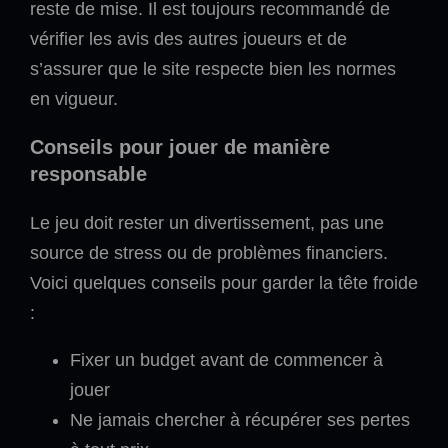
reste de mise. Il est toujours recommandé de
vérifier les avis des autres joueurs et de
s’assurer que le site respecte bien les normes
en vigueur.
Conseils pour jouer de manière
responsable
Le jeu doit rester un divertissement, pas une
source de stress ou de problèmes financiers.
Voici quelques conseils pour garder la tête froide
:
Fixer un budget avant de commencer à
jouer
Ne jamais chercher à récupérer ses pertes