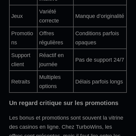
Variété
Jeux
Manque d’originalité
correcte
Promotio
Offres
Conditions parfois
ns
régulières
opaques
Support
Réactif en
Pas de support 24/7
client
journée
Multiples
Retraits
Délais parfois longs
options
Un regard critique sur les promotions
Les bonus et promotions sont souvent la vitrine
des casinos en ligne. Chez TurboWins, les