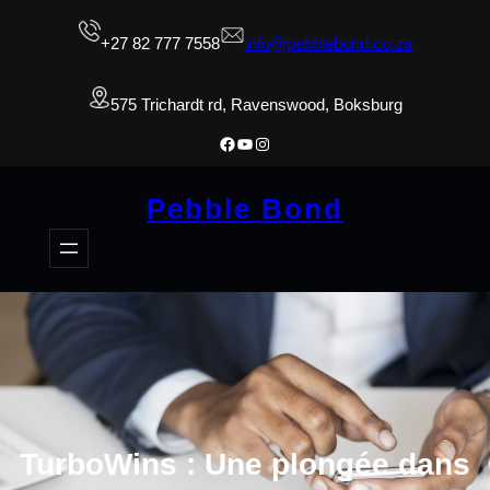
Skip
+27 82 777 7558
info@pebblebond.co.za
to
content
575 Trichardt rd, Ravenswood, Boksburg
Facebook
YouTube
Instagram
Pebble Bond
TurboWins : Une plongée dans