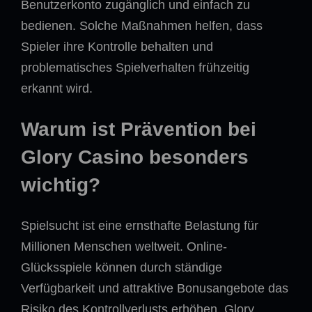
Benutzerkonto zugänglich und einfach zu
bedienen. Solche Maßnahmen helfen, dass
Spieler ihre Kontrolle behalten und
problematisches Spielverhalten frühzeitig
erkannt wird.
Warum ist Prävention bei
Glory Casino besonders
wichtig?
Spielsucht ist eine ernsthafte Belastung für
Millionen Menschen weltweit. Online-
Glücksspiele können durch ständige
Verfügbarkeit und attraktive Bonusangebote das
Risiko des Kontrollverlusts erhöhen. Glory