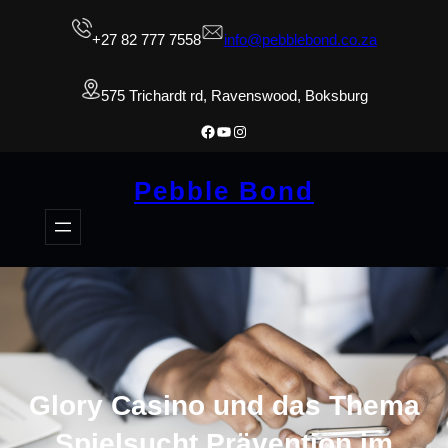
Skip
+27 82 777 7558
info@pebblebond.co.za
to
content
575 Trichardt rd, Ravenswood, Boksburg
Facebook
YouTube
Instagram
Pebble Bond
Glory Casino und das Thema
Spielsucht Prävention im