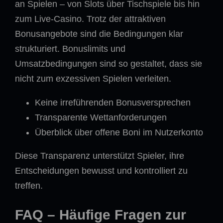
an Spielen – von Slots über Tischspiele bis hin
zum Live-Casino. Trotz der attraktiven
Bonusangebote sind die Bedingungen klar
strukturiert. Bonuslimits und
Umsatzbedingungen sind so gestaltet, dass sie
nicht zum exzessiven Spielen verleiten.
Keine irreführenden Bonusversprechen
Transparente Wettanforderungen
Überblick über offene Boni im Nutzerkonto
Diese Transparenz unterstützt Spieler, ihre
Entscheidungen bewusst und kontrolliert zu
treffen.
FAQ – Häufige Fragen zur