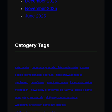
December 2025
November 2025
June 2025
Catogery Tags
avia master
bono para jugar ala ruleta sin deposito
casinia
codigo promocional de sportium
ferreteriawaksman.es
gamblezen
LeanBiome
leanbiome review
luckytwice casino
mostbet 34
nowe kody promocyjne do kasyna
pirots 5 game
reveryplay promo code
slottyway casino w polsce
wild bounty showdown demo buy spin free