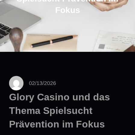
Fokus
02/13/2026
Glory Casino und das
Thema Spielsucht
Prävention im Fokus