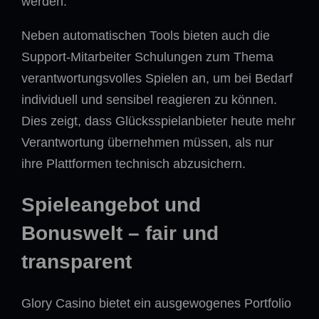
werden.
Neben automatischen Tools bieten auch die
Support-Mitarbeiter Schulungen zum Thema
verantwortungsvolles Spielen an, um bei Bedarf
individuell und sensibel reagieren zu können.
Dies zeigt, dass Glücksspielanbieter heute mehr
Verantwortung übernehmen müssen, als nur
ihre Plattformen technisch abzusichern.
Spieleangebot und
Bonuswelt – fair und
transparent
Glory Casino bietet ein ausgewogenes Portfolio