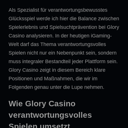
Als Spezialist für verantwortungsbewusstes
Glücksspiel werde ich hier die Balance zwischen
Spielerlebnis und Spielsuchtprävention bei Glory
Casino analysieren. In der heutigen iGaming-
Welt darf das Thema verantwortungsvolles
Spielen nicht nur ein Nebenpunkt sein, sondern
muss integraler Bestandteil jeder Plattform sein.
Glory Casino zeigt in diesem Bereich klare
Positionen und Maßnahmen, die wir im
Folgenden genau unter die Lupe nehmen.
Wie Glory Casino
verantwortungsvolles
Spielen umsetzt