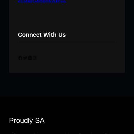
wild bounty showdown demo slot
Connect With Us
Facebook
Twitter
LinkedIn
Instagram
Proudly SA