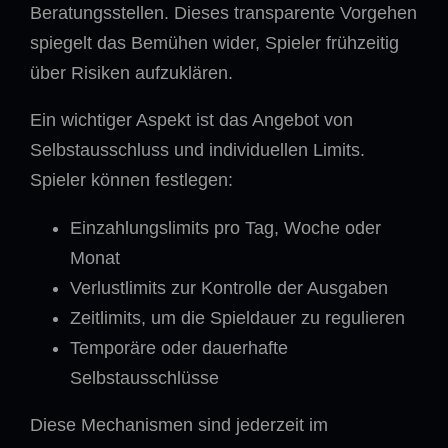
Beratungsstellen. Dieses transparente Vorgehen
spiegelt das Bemühen wider, Spieler frühzeitig
über Risiken aufzuklären.
Ein wichtiger Aspekt ist das Angebot von
Selbstausschluss und individuellen Limits.
Spieler können festlegen:
Einzahlungslimits pro Tag, Woche oder
Monat
Verlustlimits zur Kontrolle der Ausgaben
Zeitlimits, um die Spieldauer zu regulieren
Temporäre oder dauerhafte
Selbstausschlüsse
Diese Mechanismen sind jederzeit im