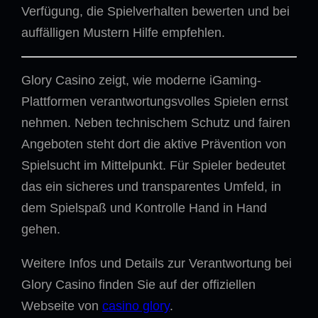
Verfügung, die Spielverhalten bewerten und bei
auffälligen Mustern Hilfe empfehlen.
Glory Casino zeigt, wie moderne iGaming-
Plattformen verantwortungsvolles Spielen ernst
nehmen. Neben technischem Schutz und fairen
Angeboten steht dort die aktive Prävention von
Spielsucht im Mittelpunkt. Für Spieler bedeutet
das ein sicheres und transparentes Umfeld, in
dem Spielspaß und Kontrolle Hand in Hand
gehen.
Weitere Infos und Details zur Verantwortung bei
Glory Casino finden Sie auf der offiziellen
Webseite von
casino glory
.