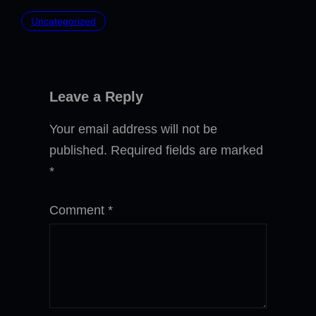
Uncategorized
Leave a Reply
Your email address will not be
published.
Required fields are marked
*
Comment
*