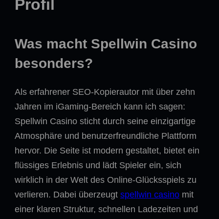
Profil
Was macht Spellwin Casino
besonders?
Als erfahrener SEO-Kopierautor mit über zehn
Jahren im iGaming-Bereich kann ich sagen:
Spellwin Casino sticht durch seine einzigartige
Atmosphäre und benutzerfreundliche Plattform
hervor. Die Seite ist modern gestaltet, bietet ein
flüssiges Erlebnis und lädt Spieler ein, sich
wirklich in der Welt des Online-Glücksspiels zu
verlieren. Dabei überzeugt
spellwin casino
mit
einer klaren Struktur, schnellen Ladezeiten und