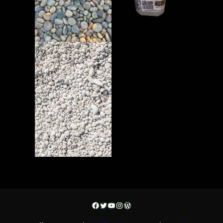
Facebook
Twitter
YouTube
Instagram
WordPress