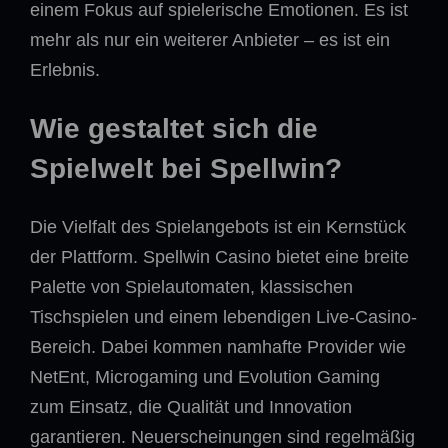
einem Fokus auf spielerische Emotionen. Es ist
mehr als nur ein weiterer Anbieter – es ist ein
Erlebnis.
Wie gestaltet sich die
Spielwelt bei Spellwin?
Die Vielfalt des Spielangebots ist ein Kernstück
der Plattform. Spellwin Casino bietet eine breite
Palette von Spielautomaten, klassischen
Tischspielen und einem lebendigen Live-Casino-
Bereich. Dabei kommen namhafte Provider wie
NetEnt, Microgaming und Evolution Gaming
zum Einsatz, die Qualität und Innovation
garantieren. Neuerscheinungen sind regelmäßig