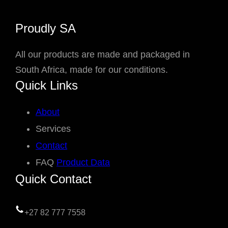
Proudly SA
All our products are made and packaged in
South Africa, made for our conditions.
Quick Links
About
Services
Contact
FAQ
Product Data
Quick Contact
+27 82 777 7558