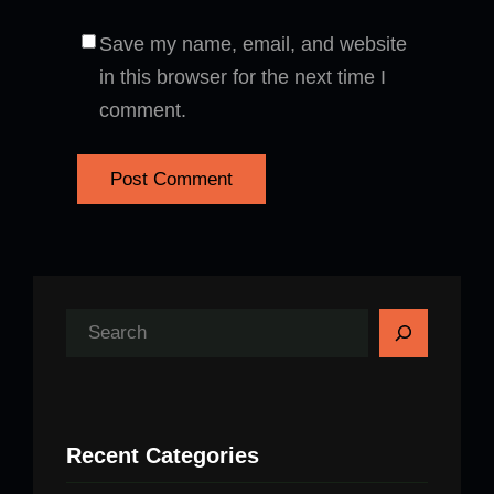
Save my name, email, and website
in this browser for the next time I
comment.
S
e
a
r
Recent Categories
c
h