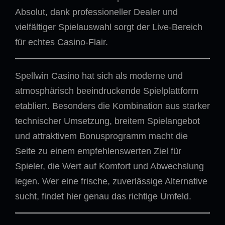
Absolut, dank professioneller Dealer und
vielfältiger Spielauswahl sorgt der Live-Bereich
für echtes Casino-Flair.
Spellwin Casino hat sich als moderne und
atmosphärisch beeindruckende Spielplattform
etabliert. Besonders die Kombination aus starker
technischer Umsetzung, breitem Spielangebot
und attraktivem Bonusprogramm macht die
Seite zu einem empfehlenswerten Ziel für
Spieler, die Wert auf Komfort und Abwechslung
legen. Wer eine frische, zuverlässige Alternative
sucht, findet hier genau das richtige Umfeld.