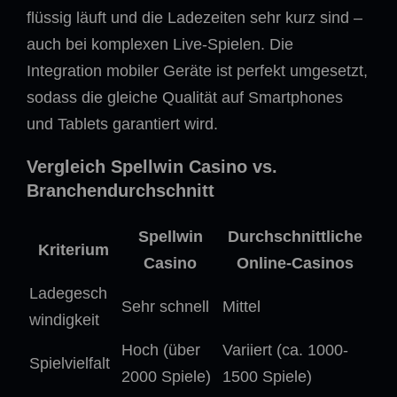
flüssig läuft und die Ladezeiten sehr kurz sind –
auch bei komplexen Live-Spielen. Die
Integration mobiler Geräte ist perfekt umgesetzt,
sodass die gleiche Qualität auf Smartphones
und Tablets garantiert wird.
Vergleich Spellwin Casino vs.
Branchendurchschnitt
Spellwin
Durchschnittliche
Kriterium
Casino
Online-Casinos
Ladegesch
Sehr schnell
Mittel
windigkeit
Hoch (über
Variiert (ca. 1000-
Spielvielfalt
2000 Spiele)
1500 Spiele)