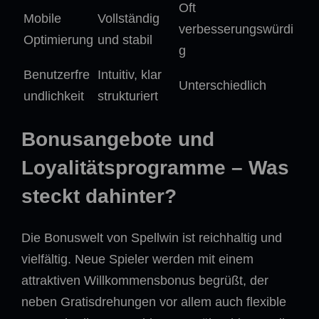
Oft
Mobile
Vollständig
verbesserungswürdi
Optimierung
und stabil
g
Benutzerfre
Intuitiv, klar
Unterschiedlich
undlichkeit
strukturiert
Bonusangebote und
Loyalitätsprogramme – Was
steckt dahinter?
Die Bonuswelt von Spellwin ist reichhaltig und
vielfältig. Neue Spieler werden mit einem
attraktiven Willkommensbonus begrüßt, der
neben Gratisdrehungen vor allem auch flexible